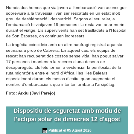
Només dos homes que viatjaven a l’embarcació van aconseguir
sobreviure a la travessia i van ser rescatats en un estat molt
greu de deshidratació i desnutrició. Segons el seu relat, a
l'embarcació hi viatjaven 19 persones i la resta van anar morint
durant el viatge. Els supervivents han set traslladats a l'Hospital
de Son Espases, on continuen ingressats.
La tragèdia coincideix amb un altre naufragi registrat aquesta
setmana a prop de Cabrera. En aquest cas, els equips de
rescat han recuperat dos cossos sense vida, han pogut salvar
17 persones i mantenen la recerca d'una desena de
desapareguts. Els fets tornen a evidenciar la perillositat de la
ruta migratòria entre el nord d'Àfrica i les Illes Balears,
especialment durant els mesos d'estiu, quan augmenta el
nombre d'embarcacions que intenten arribar a l'arxipèlag.
Foto: Arxiu (Javi Parejo)
Dispositiu de seguretat amb motiu de
l'eclipsi solar de dimecres 12 d'agost
Publicat el 05 Agost 2026