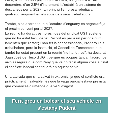
desembre, d'un 2,5% d'increment i s'establirà un sistema de
descansos per al 2027. En principi l'empresa rebutjava
qualsevol augment en els sous dels seus treballadors.
També, s'ha acordat que a l'octubre d'enguany es negociarà ja
el pròxim conveni per al 2027.
La reunió ha durat tres hores i des del sindicat UGT sostenen
que no ha estat fàcil, de fet, l'acord és per a un període curt i
lamenten que l'esforç l'han fet la concessionària, PreZero i els
treballadors, però la institució, el Consell de Formentera que
també ha estat present en la reunió "no ha fet res", ha declarat
Juan José del Teso d'UGT, perquè es pogués tancar l'acord, per
això assegura que com l'any que ve no facin alguna cosa al final
el conflicte laboral continuarà en aquest servei.
Una aturada que s'ha salvat in extremis, ja que el conflicte era
pràcticament insalvable i és que la vaga parcial estava prevista
que comencés diumenge que ve 9 d'agost.
Ferit greu en bolcar el seu vehicle en
s'estany Pudent