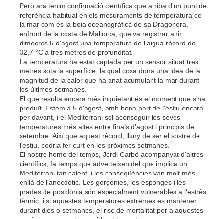
Però ara tenim confirmació científica que arriba d'un punt de
referència habitual en els mesuraments de temperatura de
la mar com és la boia oceanogràfica de sa Dragonera,
enfront de la costa de Mallorca, que va registrar ahir
dimecres 5 d'agost una temperatura de l'aigua rècord de
32,7 °C a tres metres de profunditat.
La temperatura ha estat captada per un sensor situat tres
metres sota la superfície, la qual cosa dona una idea de la
magnitud de la calor que ha anat acumulant la mar durant
les últimes setmanes.
El que resulta encara més inquietant és el moment que s'ha
produït. Estem a 5 d'agost, amb bona part de l'estiu encara
per davant, i el Mediterrani sol aconseguir les seves
temperatures més altes entre finals d'agost i principis de
setembre. Així que aquest rècord, lluny de ser el sostre de
l'estiu, podria fer curt en les pròximes setmanes.
El nostre home del temps, Jordi Carbó acompanyat d'altres
científics, fa temps que adverteixen del que implica un
Mediterrani tan calent, i les conseqüències van molt més
enllà de l'anecdòtic. Les gorgònies, les esponges i les
prades de posidònia són especialment vulnerables a l'estrès
tèrmic, i si aquestes temperatures extremes es mantenen
durant dies o setmanes, el risc de mortalitat per a aquestes