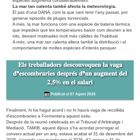
espècies augmenta considerablement.
La mar tan calenta també afecta la meteorologia.
El pas d'una DANA, com la que vam tenir l'any passat, pot
generar episodis de pluges torrencials.
A més, la mar funciona com una espècie de bateria tèrmica
que impedeix que les temperatures baixin com deurien a les
nits, deixant matinades molt més càlides de l'habitual.
A més, una mar tan calenta altera també la distribució i el
comportament de moltes espècies d'interès pesquer.
𝐄𝐥𝐬 𝐭𝐫𝐞𝐛𝐚𝐥𝐥𝐚𝐝𝐨𝐫𝐬 𝐝𝐞𝐬𝐜𝐨𝐧𝐯𝐨𝐪𝐮𝐞𝐧 𝐥𝐚 𝐯𝐚𝐠𝐚
𝐝❜𝐞𝐬𝐜𝐨𝐦𝐛𝐫𝐚𝐫𝐢𝐞𝐬 𝐝𝐞𝐬𝐩𝐫𝐞́𝐬 𝐝❜𝐮𝐧 𝐚𝐮𝐠𝐦𝐞𝐧𝐭 𝐝𝐞𝐥
𝟐,𝟓% 𝐞𝐧 𝐞𝐥 𝐬𝐚𝐥𝐚𝐫𝐢
Publicat el 07 Agost 2026
Finalment, hi ha hagut acord i no hi haurà vaga de recollida
d'escombraries a Formentera aquest estiu.
Després de la reunió celebrada en el Tribunal d'Arbitratge i
Mediació, TAMIB, aquest dijous s'ha acordat prorrogar el
conveni actual per un any, estava acabat el 31 de desembre del
2025, s'acorda una pujada per al 2026, d'1 gener a 31 de