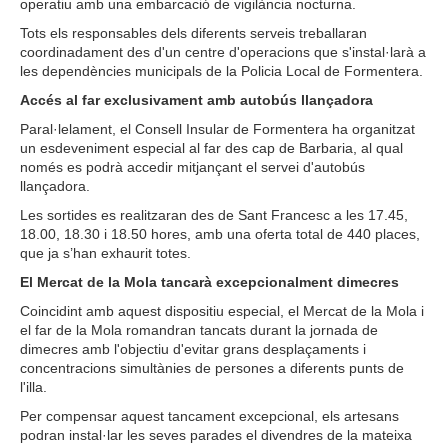
operatiu amb una embarcació de vigilància nocturna.
Tots els responsables dels diferents serveis treballaran
coordinadament des d'un centre d'operacions que s'instal·larà a
les dependències municipals de la Policia Local de Formentera.
Accés al far exclusivament amb autobús llançadora
Paral·lelament, el Consell Insular de Formentera ha organitzat
un esdeveniment especial al far des cap de Barbaria, al qual
només es podrà accedir mitjançant el servei d'autobús
llançadora.
Les sortides es realitzaran des de Sant Francesc a les 17.45,
18.00, 18.30 i 18.50 hores, amb una oferta total de 440 places,
que ja s’han exhaurit totes.
El Mercat de la Mola tancarà excepcionalment dimecres
Coincidint amb aquest dispositiu especial, el Mercat de la Mola i
el far de la Mola romandran tancats durant la jornada de
dimecres amb l'objectiu d'evitar grans desplaçaments i
concentracions simultànies de persones a diferents punts de
l'illa.
Per compensar aquest tancament excepcional, els artesans
podran instal·lar les seves parades el divendres de la mateixa