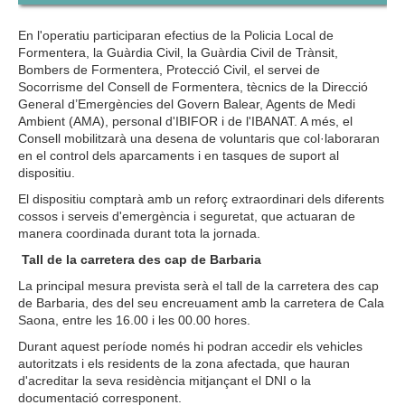
En l'operatiu participaran efectius de la Policia Local de
Formentera, la Guàrdia Civil, la Guàrdia Civil de Trànsit,
Bombers de Formentera, Protecció Civil, el servei de
Socorrisme del Consell de Formentera, tècnics de la Direcció
General d’Emergències del Govern Balear, Agents de Medi
Ambient (AMA), personal d'IBIFOR i de l'IBANAT. A més, el
Consell mobilitzarà una desena de voluntaris que col·laboraran
en el control dels aparcaments i en tasques de suport al
dispositiu.
El dispositiu comptarà amb un reforç extraordinari dels diferents
cossos i serveis d'emergència i seguretat, que actuaran de
manera coordinada durant tota la jornada.
Tall de la carretera des cap de Barbaria
La principal mesura prevista serà el tall de la carretera des cap
de Barbaria, des del seu encreuament amb la carretera de Cala
Saona, entre les 16.00 i les 00.00 hores.
Durant aquest període només hi podran accedir els vehicles
autoritzats i els residents de la zona afectada, que hauran
d'acreditar la seva residència mitjançant el DNI o la
documentació corresponent.