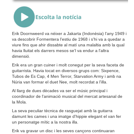
{Play}
Erik Doornweerd va néixer a Jakarta (Indonèsia) l'any 1949 i
va descobrir Formentera l'estiu de 1968 i s'hi va a quedar a
viure fins que ahir dissabte al matí una malaltia amb la qual
havia lluitat els darrers mesos se'l va endur a l'altra
dimensió.
Erik era un gran cuiner i molt conegut per la seva faceta de
guitarrista. Havia tocat en diversos grups com: Sixpence,
Tubos de Es Cap, 4 Men Terror, Starvation Army i amb na
Núria van formar el duet Nee, molt recordat a l'illa.
Al llarg de dues dècades va ser el músic principal i
coordinador de l'animació musical del mercat artesanal de
la Mola.
La seva peculiar tècnica de rasguejat amb la guitarra
damunt les cames i una imatge d'hippie elegant el van fer
un personatge mític a la nostra illa.
Erik va gravar un disc i les seves cançons continuaran