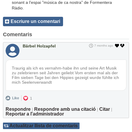
sonant a l'espai "música de ca nostra" de Formentera
Ràdio.
Escriure un comentari
Comentaris
Bärbel Holzapfel
7 months ago
Traurig als ich es vernahm-habe ihn und seine Art Musik
zu zelebrieren seit Jahren geliebt Vom ersten mal als der
Film sieben Tage bei den Hippies gezeigt wurde fühlte ich
mich Seelenverwandt
Like
1
Respondre
Respondre amb una citació
Citar
|
|
|
Reportar a l'administrador
Actualitzar llista de comentaris