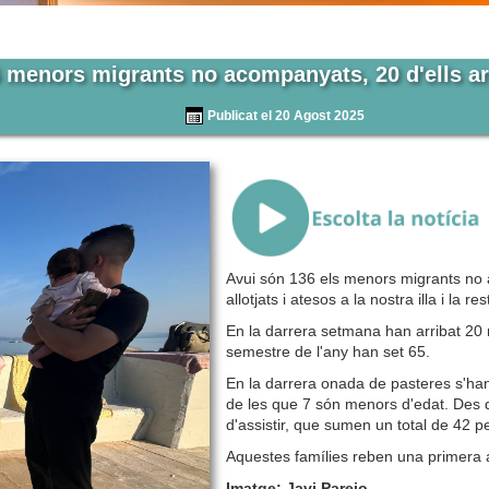
36 menors migrants no acompanyats, 20 d'ells ar
Publicat el 20 Agost 2025
{Play}
Avui són 136 els menors migrants no ac
allotjats i atesos a la nostra illa i la re
En la darrera setmana han arribat 20 
semestre de l'any han set 65.
En la darrera onada de pasteres s'han 
de les que 7 són menors d'edat. Des de
d'assistir, que sumen un total de 42 
Aquestes famílies reben una primera a
Imatge: Javi Parejo