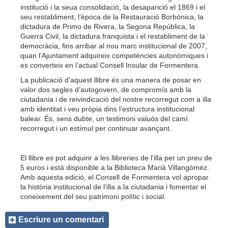
institució i la seua consolidació, la desaparició el 1869 i el
seu restabliment, l’època de la Restauració Borbònica, la
dictadura de Primo de Rivera, la Segona República, la
Guerra Civil, la dictadura franquista i el restabliment de la
democràcia, fins arribar al nou marc institucional de 2007,
quan l’Ajuntament adquireix competències autonòmiques i
es converteix en l’actual Consell Insular de Formentera.
La publicació d'aquest llibre és una manera de posar en
valor dos segles d’autogovern, de compromís amb la
ciutadania i de reivindicació del nostre recorregut com a illa
amb identitat i veu pròpia dins l’estructura institucional
balear. És, sens dubte, un testimoni valuós del camí
recorregut i un estímul per continuar avançant.
El llibre es pot adquirir a les llibreries de l’illa per un preu de
5 euros i està disponible a la Biblioteca Marià Villangómez.
Amb aquesta edició, el Consell de Formentera vol apropar
la història institucional de l’illa a la ciutadania i fomentar el
coneixement del seu patrimoni polític i social.
Escriure un comentari