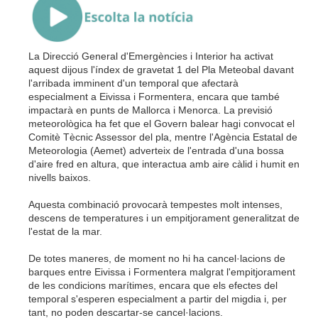
La Direcció General d'Emergències i Interior ha activat
aquest dijous l'índex de gravetat 1 del Pla Meteobal davant
l'arribada imminent d'un temporal que afectarà
especialment a Eivissa i Formentera, encara que també
impactarà en punts de Mallorca i Menorca. La previsió
meteorològica ha fet que el Govern balear hagi convocat el
Comitè Tècnic Assessor del pla, mentre l'Agència Estatal de
Meteorologia (Aemet) adverteix de l'entrada d'una bossa
d'aire fred en altura, que interactua amb aire càlid i humit en
nivells baixos.
Aquesta combinació provocarà tempestes molt intenses,
descens de temperatures i un empitjorament generalitzat de
l'estat de la mar.
De totes maneres, de moment no hi ha cancel·lacions de
barques entre Eivissa i Formentera malgrat l'empitjorament
de les condicions marítimes, encara que els efectes del
temporal s'esperen especialment a partir del migdia i, per
tant, no poden descartar-se cancel·lacions.