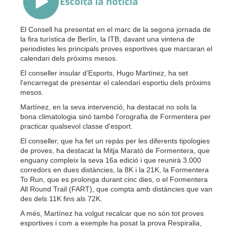
El Consell ha presentat en el marc de la segona jornada de
la fira turística de Berlín, la ITB, davant una vintena de
periodistes les principals proves esportives que marcaran el
calendari dels pròxims mesos.
El conseller insular d’Esports, Hugo Martínez, ha set
l'encarregat de presentar el calendari esportiu dels pròxims
mesos.
Martínez, en la seva intervenció, ha destacat no sols la
bona climatologia sinó també l'orografia de Formentera per
practicar qualsevol classe d'esport.
El conseller, que ha fet un repàs per les diferents tipologies
de proves, ha destacat la Mitja Marató de Formentera, que
enguany compleix la seva 16a edició i que reunirà 3.000
corredors en dues distàncies, la 8K i la 21K, la Formentera
To Run, que es prolonga durant cinc dies, o el Formentera
All Round Trail (FART), que compta amb distàncies que van
des dels 11K fins als 72K.
A més, Martínez ha volgut recalcar que no són tot proves
esportives i com a exemple ha posat la prova Respiralia,