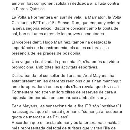
amb un fort component solidari i dedicada a la lluita contra
la Fibrosi Quística.
La Volta a Formentera en surf de vela, la Marnatón, la Volta
Cicloturista BTT o la 15k Sunset Run, que enguany celebra
la seva segona edició i discorre coincidint amb la posta de
sol, han set unes altres de les proves esmentades.
El vicepresident, Hugo Martínez, també ha destacat la
importància de la gastronomia, els actes culturals i la
presència de les prades de posidònia.
Una vegada finalitzada la presentació, s’ha emès un vídeo
promocional amb totes les activitats esportives.
D'altra banda, el conseller de Turisme, Artal Mayans, ha
estat present en les diferents reunions que s'han mantingut
amb turoperadors i en les quals s'han revelat que Eivissa i
Formentera registren millors xifres de reserves de cara a
aquesta temporada i en comparació amb altres anys.
Per a Mayans, les sensacions de la fira ITB són “positives” i
ha assegurat que el mercat germànic “comença a recuperar
quota de mercat a les Pitiüses”.
Recordem que el turista alemany és la tercera nacionalitat
més representada del total de turistes que visiten l'illa de