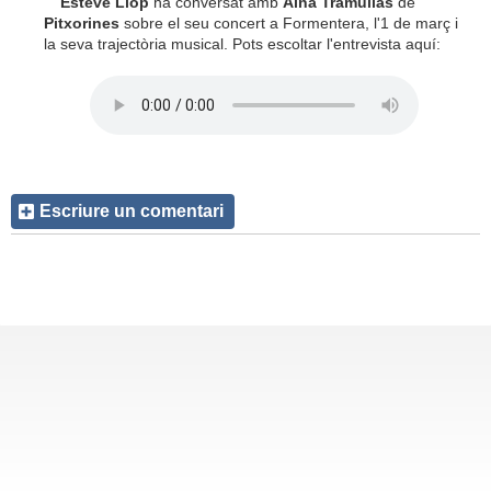
Esteve Llop
ha conversat amb
Aina Tramullas
de
Pitxorines
sobre el seu concert a Formentera, l'1 de març i
la seva trajectòria musical. Pots escoltar l'entrevista aquí:
Escriure un comentari