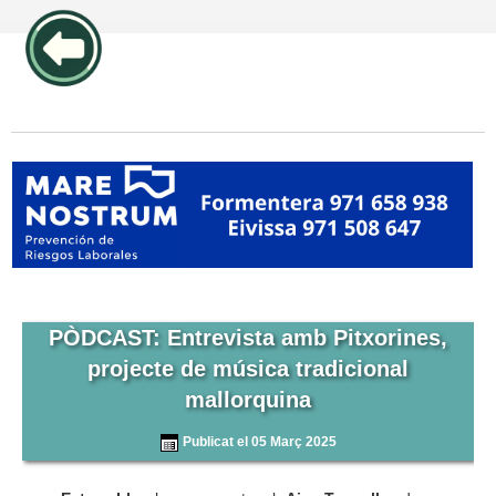
publicidad pos1 articulos
PÒDCAST: Entrevista amb Pitxorines,
projecte de música tradicional
mallorquina
Publicat el 05 Març 2025