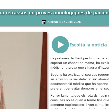
ia retrassos en proves oncològiques de pacien
Publicat el 07 Juliol 2026
{Play}
La portaveu de Gent per Formentera i 
superar un càncer de mama, ha explica
mèdic, una prova que s'hauria d'haver 
Segons ha explicat, el seu cas requer
sis anys no va ser detectat inicialment
documentació mèdica que ha aportat 
preferent per evitar demores en el se
Ferrer lamenta que els retards hagin o
consultes no es duen a terme fins qu
demanar explicacions, li van comunic