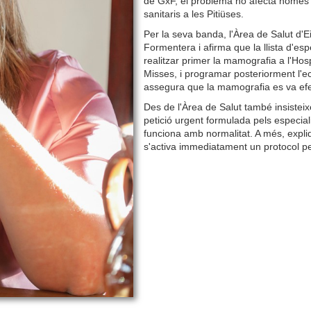
de GxF, el problema no afecta només e
sanitaris a les Pitiüses.
Per la seva banda, l'Àrea de Salut d'E
Formentera i afirma que la llista d'es
realitzar primer la mamografia a l'Hos
Misses, i programar posteriorment l'e
assegura que la mamografia es va efect
Des de l'Àrea de Salut també insistei
petició urgent formulada pels especia
funciona amb normalitat. A més, expli
s'activa immediatament un protocol pe