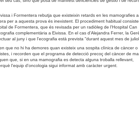
l seu cas, sinó que posa de manifest deficiències de gestió i de recur
ivissa i Formentera rebutja que existeixin retards en les mamografies a
pera per a aquesta prova és inexistent. El procediment habitual consiste
pital de Formentera, que és revisada per un radiòleg de l'Hospital Can
cografia complementària a Eivissa. En el cas d'Alejandra Ferrer, la Ger
uar al juny i que l'ecografia està prevista "durant aquest mes de juliol
xen que no hi ha demores quan existeix una sospita clínica de càncer o
listes, i recorden que el programa de detecció precoç del càncer de m
quen que, si en una mamografia es detecta alguna troballa rellevant,
rquè l'equip d'oncologia sigui informat amb caràcter urgent.