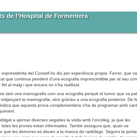
ts de l’Hospital de Formentera
expresidenta del Consell ho diu per experiència propia. Ferrer, que va
t que continua pendent d'una ecografia imprescindible per al seu con
fet al maig i que encara no s'ha realitzat.
eix tant una mamografia com una ecografia perquè el tumor que va pati
 mitjançant la mamografia, sinó gràcies a una ecografia posterior. De fe
indica que aquesta prova complementària s'ha de programar amb carà
guiment.
bligat a ajornar diverses vegades la visita amb l'oncòleg, ja que les
e totes les proves estan informades. També assegura que, quan va
ar que les demores es deuen a la manca de radiòlegs. Segons la port