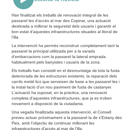
Han finalitzat els treballs de renovació integral de les
passarel·les d'accés al mar des Copinar, una actuació
destinada a millorar la seguretat dels usuaris i garantir el
bon estat d'aquestes infraestructures situades al litoral de
l'illa.
La intervenció ha permès reconstruir completament tant la
passarel·la principal utilitzada per a la varada
d'embarcacions com la passarel·la lateral emprada
habitualment pels banyistes i usuaris de la zona.
Els treballs han consistit en el desmuntatge de tota la fusta
deteriorada de les estructures existents, la reparació dels
carrils metàl·lics que serveixen de base a les passarel·les i
la instal·lació d'un nou paviment de fusta de castanyer.
L'actuació ha suposat, en la pràctica, una renovació
completa d'aquestes infraestructures, que ja es troben
novament a disposició de la ciutadania.
Una vegada finalitzada aquesta intervenció, el Consell
preveu actuar pròximament a la passarel·la de s'Estany des
Peix, amb l'objectiu de continuar millorant les
infraestructures d'accés al mar de l'illa.