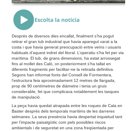
{Play}
Després de diversos dies encallat, finalment s’ha pogut
retirar el gran tub industrial que havia aparegut varat a la
costa i que havia generat preocupació entre veïns i usuaris
habituals d’aquest indret del litoral. L’operatiu s’ha fet per via
marítima. El tub, de grans dimensions, ha estat arrossegat
fins al mollet des Caló, on posteriorment s’ha tallat en
diferents fragments per facilitar-ne la retirada definitiva.
Segons han informat fonts del Consell de Formentera,
l’estructura feia aproximadament 12 metres de llargada,
prop de 90 centímetres de diàmetre i tenia un gruix
considerable, fet que complicava notablement les tasques
de manipulació.
La peça havia quedat atrapada entre les roques de Cala en
Baster després dels temporals marítims de les darreres
setmanes. La seva presència havia despertat inquietud tant
per l’impacte paisatgístic com pels possibles riscos
ambientals i de seguretat en una zona freqüentada per