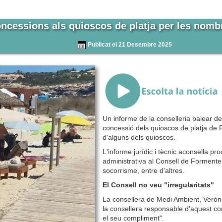
concessions als quioscos de platja per les nomb
Publicat el 21 Desembre 2025
{Play}
Un informe de la conselleria balear de
concessió dels quioscos de platja de 
d'alguns dels quioscos.
L'informe jurídic i tècnic aconsella pro
administrativa al Consell de Formentera
socorrisme, entre d'altres.
El Consell no veu "irregularitats"
La consellera de Medi Ambient, Veròn
la consellera responsable d'aquest con
el seu compliment".