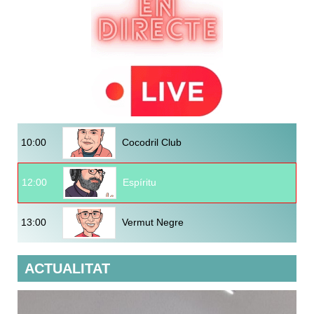
10:00
Cocodril Club
12:00
Espíritu
13:00
Vermut Negre
ACTUALITAT