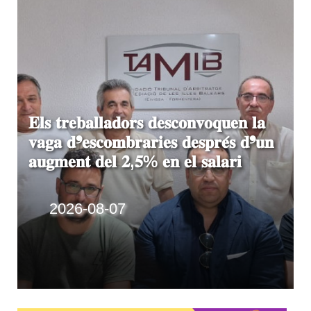
Disset morts en una pastera
que ha estat quinze dies a la
deriva prop de Mallorca
2026-08-06